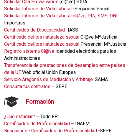
Solicitar Cita Previa varios
(cl@ve) -DGA
Solicitar Informe de Vida Laboral
-Seguridad Social
Solicitar Informe de Vida Laboral cl@ve, PIN, SMS, DNI
-
Importass
Certificados de Discapacidad
-IASS
Certificado delitos naturaleza sexual
Cl@ve MºJusticia
Certificado delitos naturaleza sexual
Presencial MºJusticia
Registro sistema Cl@ve
Identidad electrónica para las
Administraciones
Transferencia de prestaciones de desempleo entre países
de la UE
Web oficial Unión Europea
Servicio Aragonés de Mediación y Arbitraje.
SAMA.
Consulta tus contratos
– SEPE
Formación
¿Qué estudiar?
– Todo FP
Certificados de Profesionalidad
– INAEM
Buscador de Certificados de Profesionalidad
-SEPE