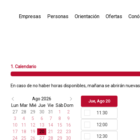
Empresas
Personas
Orientación
Ofertas
Conó
1. Calendario
En caso de no haber horas disponibles, mañana se abrirán nuevas c
Ago 2026
Jue, Ago 20
Lun
Mar
Mié
Jue
Vie
Sáb
Dom
27
28
29
30
31
1
2
11:30
3
4
5
6
7
8
9
12:00
10
11
12
13
14
15
16
17
18
19
20
21
22
23
12:30
24
25
26
27
28
29
30