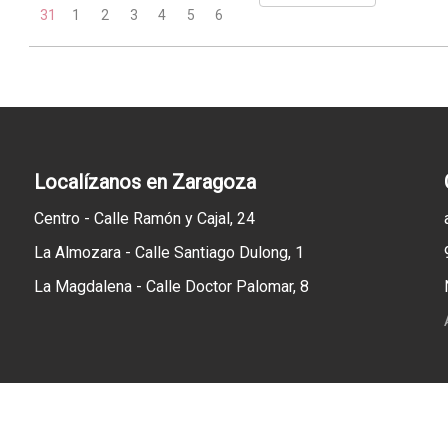
31
1
2
3
4
5
6
Localízanos en Zaragoza
Centro - Calle Ramón y Cajal, 24
La Almozara - Calle Santiago Dulong, 1
La Magdalena - Calle Doctor Palomar, 8